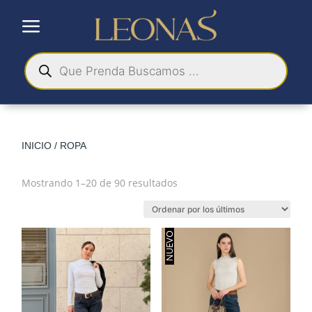
a
Búsqueda
de
productos
INICIO
/ ROPA
Ordenado
Mostrando 1–20 de 90 resultados
por
los
últimos
NUEVO