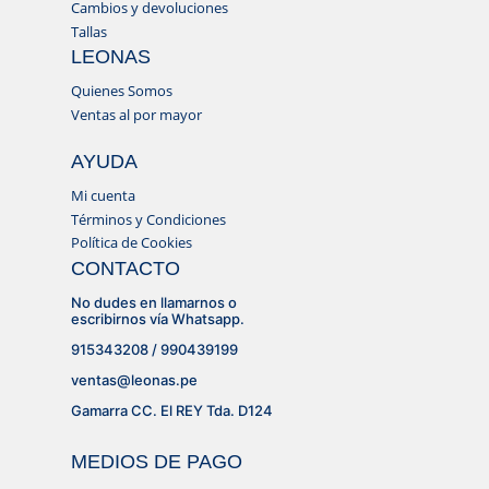
Cambios y devoluciones
Tallas
LEONAS
Quienes Somos
Ventas al por mayor
AYUDA
Mi cuenta
Términos y Condiciones
Política de Cookies
CONTACTO
No dudes en llamarnos o
escribirnos vía Whatsapp.
915343208 / 990439199
ventas@leonas.pe
Gamarra CC. El REY Tda. D124
MEDIOS DE PAGO