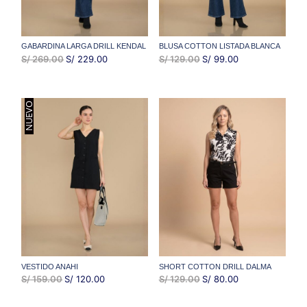
GABARDINA LARGA DRILL KENDAL
BLUSA COTTON LISTADA BLANCA
EL
EL
EL
EL
S/
269.00
S/
229.00
S/
129.00
S/
99.00
PRECIO
PRECIO
PRECIO
PRECIO
ORIGINAL
ACTUAL
ORIGINAL
ACTUAL
NUEVO
ERA:
ES:
ERA:
ES:
S/ 269.00.
S/ 229.00.
S/ 129.00.
S/ 99.00.
VESTIDO ANAHI
SHORT COTTON DRILL DALMA
EL
EL
EL
EL
S/
159.00
S/
120.00
S/
129.00
S/
80.00
PRECIO
PRECIO
PRECIO
PRECIO