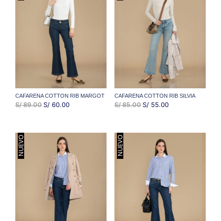
CAFARENA COTTON RIB MARGOT
CAFARENA COTTON RIB SILVIA
EL
EL
EL
EL
S/
89.00
S/
60.00
S/
85.00
S/
55.00
PRECIO
PRECIO
PRECIO
PRECIO
ORIGINAL
ACTUAL
ORIGINAL
ACTUAL
NUEVO
NUEVO
ERA:
ES:
ERA:
ES:
S/ 89.00.
S/ 60.00.
S/ 85.00.
S/ 55.00.