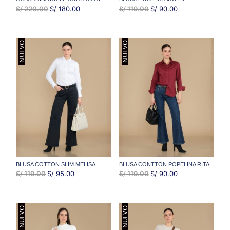
EL
EL
EL
EL
S/
220.00
S/
180.00
S/
119.00
S/
90.00
PRECIO
PRECIO
PRECIO
PRECIO
ORIGINAL
ACTUAL
ORIGINAL
ACTUAL
NUEVO
NUEVO
ERA:
ES:
ERA:
ES:
S/ 220.00.
S/ 180.00.
S/ 119.00.
S/ 90.00.
BLUSA COTTON SLIM MELISA
BLUSA CONTTON POPELINA RITA
EL
EL
EL
EL
S/
119.00
S/
95.00
S/
119.00
S/
90.00
PRECIO
PRECIO
PRECIO
PRECIO
ORIGINAL
ACTUAL
ORIGINAL
ACTUAL
NUEVO
NUEVO
ERA:
ES:
ERA:
ES:
S/ 119.00.
S/ 95.00.
S/ 119.00.
S/ 90.00.