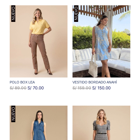
ORIGINAL
ACTUAL
ORIGINAL
ACTUAL
NUEVO
NUEVO
ERA:
ES:
ERA:
ES:
S/ 159.00.
S/ 120.00.
S/ 129.00.
S/ 80.00.
POLO BOX LEA
VESTIDO BORDADO ANAHÍ
EL
EL
EL
EL
S/
89.00
S/
70.00
S/
159.00
S/
150.00
PRECIO
PRECIO
PRECIO
PRECIO
ORIGINAL
ACTUAL
ORIGINAL
ACTUAL
NUEVO
ERA:
ES:
ERA:
ES:
S/ 89.00.
S/ 70.00.
S/ 159.00.
S/ 150.00.