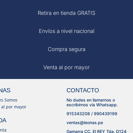
Retira en tienda GRATIS
Envíos a nivel nacional
Compra segura
Venta al por mayor
NAS
CONTACTO
es Somos
No dudes en llamarnos o
escribirnos vía Whatsapp.
 al por mayor
915343208 / 990439199
DA
ventas@leonas.pe
nta
Gamarra CC. El REY Tda. D124