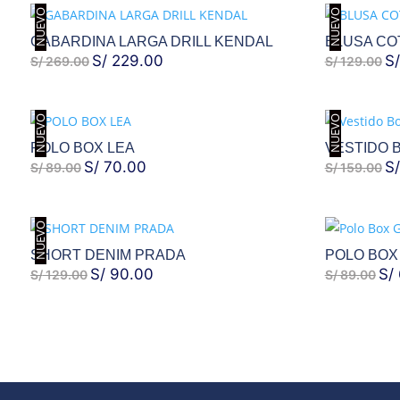
NUEVO
NUEVO
ERA:
ES:
ER
GABARDINA LARGA DRILL KENDAL
BLUSA CO
S/ 119.00.
S/ 95.00.
S/ 
EL
S/
229.00
EL
EL
S/
S/
269.00
S/
129.00
PRECIO
PRECIO
PR
ORIGINAL
ACTUAL
OR
NUEVO
NUEVO
ERA:
ES:
ER
POLO BOX LEA
VESTIDO 
S/ 269.00.
S/ 229.00.
S/
EL
S/
70.00
EL
EL
S/
S/
89.00
S/
159.00
PRECIO
PRECIO
PR
ORIGINAL
ACTUAL
OR
NUEVO
ERA:
ES:
ER
SHORT DENIM PRADA
POLO BOX
S/ 89.00.
S/ 70.00.
S/
EL
S/
90.00
EL
EL
S/
S/
129.00
S/
89.00
PRECIO
PRECIO
PR
ORIGINAL
ACTUAL
ORI
ERA:
ES:
ERA
S/ 129.00.
S/ 90.00.
S/ 