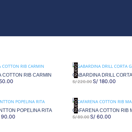
VO
JEANS
ROPA
COLECCIONES
ACCES
T
CATÁLAGOS
NUEVO
 COTTON RIB CARMIN
GABARDINA DRILL CORTA 
50.00
EL
EL
S/
180.00
EL
S/
220.00
CIO
PRECIO
PRECIO
PRECIO
GINAL
ACTUAL
ORIGINAL
ACTUA
NUEVO
:
ES:
ERA:
ES:
NTTON POPELINA RITA
CAFARENA COTTON RIB
75.00.
S/ 50.00.
S/ 220.00.
S/ 180.0
90.00
EL
EL
S/
60.00
EL
S/
89.00
ECIO
PRECIO
PRECIO
PRECIO
IGINAL
ACTUAL
ORIGINAL
ACTUAL