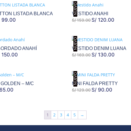
NUEVO
A:
ES:
ERA:
ES:
TTON LISTADA BLANCA
VESTIDO ANAHI
119.00.
S/ 90.00.
S/ 89.00.
S/ 60.00.
99.00
EL
EL
S/
120.00
EL
S/
159.00
ECIO
PRECIO
PRECIO
PRECIO
IGINAL
ACTUAL
ORIGINAL
ACTUAL
NUEVO
A:
ES:
ERA:
ES:
BORDADO ANAHÍ
VESTIDO DENIM LUANA
 129.00.
S/ 99.00.
S/ 159.00.
S/ 120.0
150.00
EL
EL
S/
130.00
EL
S/
169.00
ECIO
PRECIO
PRECIO
PRECIO
IGINAL
ACTUAL
ORIGINAL
ACTUAL
NUEVO
A:
ES:
ERA:
ES:
 GOLDEN – M/C
MINI FALDA PRETTY
 159.00.
S/ 150.00.
S/ 169.00.
S/ 130.0
65.00
EL
EL
S/
90.00
EL
S/
129.00
ECIO
PRECIO
PRECIO
PRECIO
GINAL
ACTUAL
ORIGINAL
ACTUAL
:
ES:
ERA:
ES:
1
2
3
4
5
→
89.00.
S/ 65.00.
S/ 129.00.
S/ 90.00.