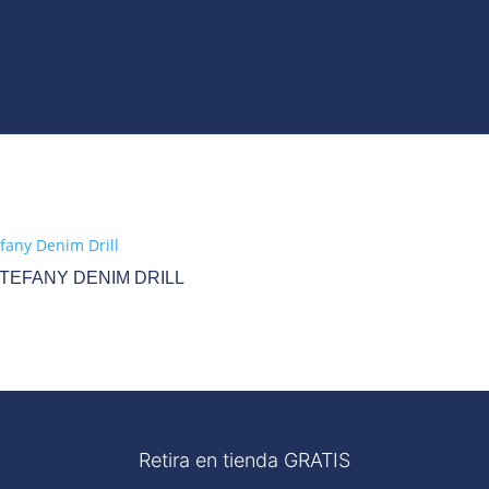
VO
JEANS
ROPA
COLECCIONES
ACCES
T
CATÁLAGOS
TEFANY DENIM DRILL
Retira en tienda GRATIS