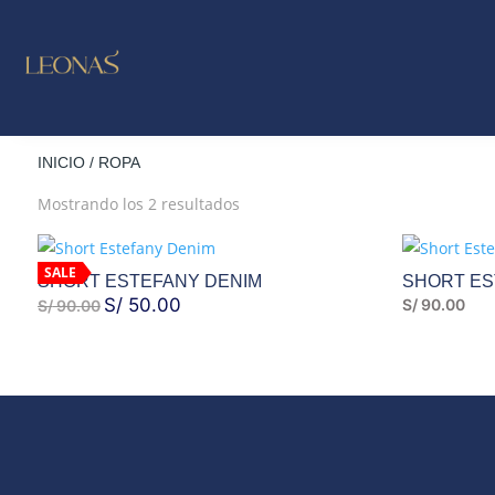
LO NUE
OUTLE
INICIO
/ ROPA
Ordenado
Mostrando los 2 resultados
por
los
SALE
últimos
SHORT ESTEFANY DENIM
SHORT ES
EL
S/
50.00
EL
S/
90.00
S/
90.00
PRECIO
PRECIO
ORIGINAL
ACTUAL
ERA:
ES:
S/ 90.00.
S/ 50.00.