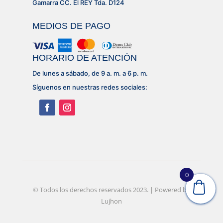
Gamarra CC. El REY Tda. D124
MEDIOS DE PAGO
HORARIO DE ATENCIÓN
De lunes a sábado, de 9 a. m. a 6 p. m.
Síguenos en nuestras redes sociales:
0
© Desarrollado por
© Todos los derechos reservados 2023. | Powered by
Lujhon – Agencia de Marketing
Digital
Lujhon