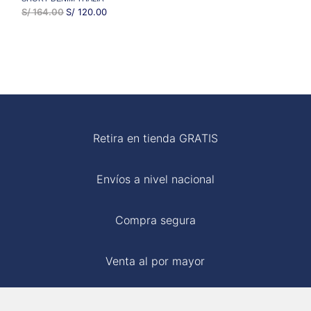
EL
EL
S/
164.00
S/
120.00
PRECIO
PRECIO
ORIGINAL
ACTUAL
ERA:
ES:
S/ 164.00.
S/ 120.00.
Retira en tienda GRATIS
Envíos a nivel nacional
Compra segura
Venta al por mayor