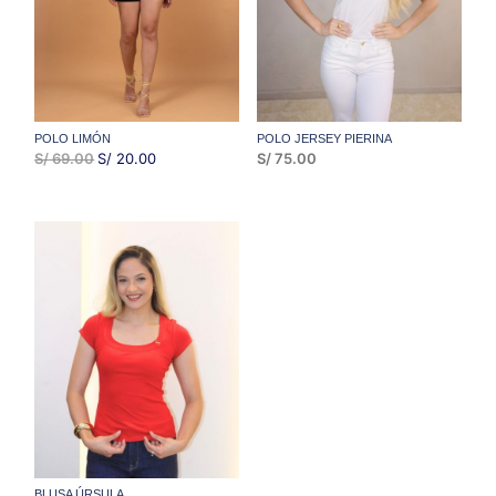
POLO LIMÓN
POLO JERSEY PIERINA
EL
EL
S/
69.00
S/
20.00
S/
75.00
PRECIO
PRECIO
ORIGINAL
ACTUAL
ERA:
ES:
S/ 69.00.
S/ 20.00.
BLUSA ÚRSULA