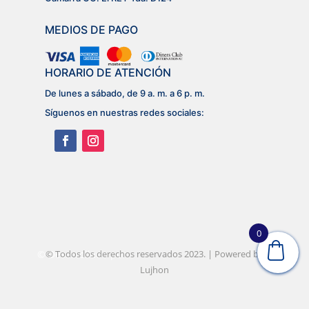
MEDIOS DE PAGO
HORARIO DE ATENCIÓN
De lunes a sábado, de 9 a. m. a 6 p. m.
Síguenos en nuestras redes sociales:
0
© Desarrollado por
© Todos los derechos reservados 2023. | Powered by
Lujhon – Agencia de Marketing
Digital
Lujhon