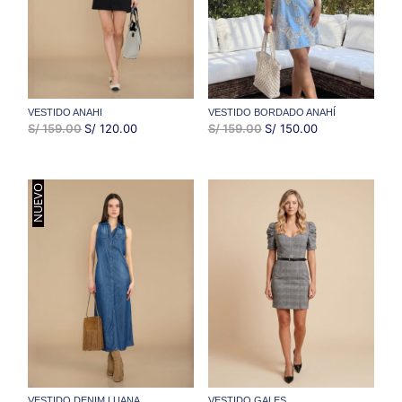
VESTIDO ANAHI
VESTIDO BORDADO ANAHÍ
EL
EL
EL
EL
S/
159.00
S/
120.00
S/
159.00
S/
150.00
PRECIO
PRECIO
PRECIO
PRECIO
ORIGINAL
ACTUAL
ORIGINAL
ACTUAL
NUEVO
ERA:
ES:
ERA:
ES:
S/ 159.00.
S/ 120.00.
S/ 159.00.
S/ 150.00.
VESTIDO DENIM LUANA
VESTIDO GALES