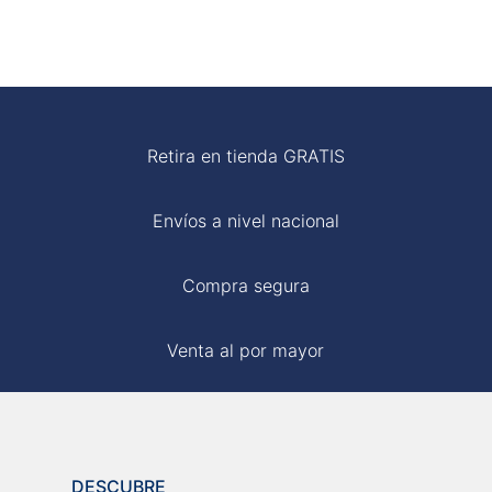
Retira en tienda GRATIS
Envíos a nivel nacional
Compra segura
Venta al por mayor
DESCUBRE