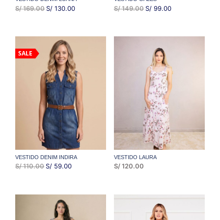
EL
EL
EL
EL
S/
169.00
S/
130.00
S/
149.00
S/
99.00
PRECIO
PRECIO
PRECIO
PRECIO
ORIGINAL
ACTUAL
ORIGINAL
ACTUAL
ERA:
ES:
ERA:
ES:
SALE
S/ 169.00.
S/ 130.00.
S/ 149.00.
S/ 99.00.
VESTIDO DENIM INDIRA
VESTIDO LAURA
EL
EL
S/
110.00
S/
59.00
S/
120.00
PRECIO
PRECIO
ORIGINAL
ACTUAL
ERA:
ES:
S/ 110.00.
S/ 59.00.