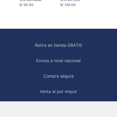
S/
95.00
S/
139.00
Retira en tienda GRATIS
Envíos a nivel nacional
Compra segura
Venta al por mayor