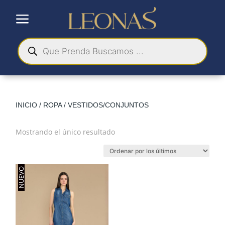
a
Búsqueda
de
productos
INICIO
/
ROPA
/ VESTIDOS/CONJUNTOS
Mostrando el único resultado
NUEVO