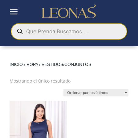
a
Búsqueda
de
productos
INICIO
/
ROPA
/ VESTIDOS/CONJUNTOS
Mostrando el único resultado