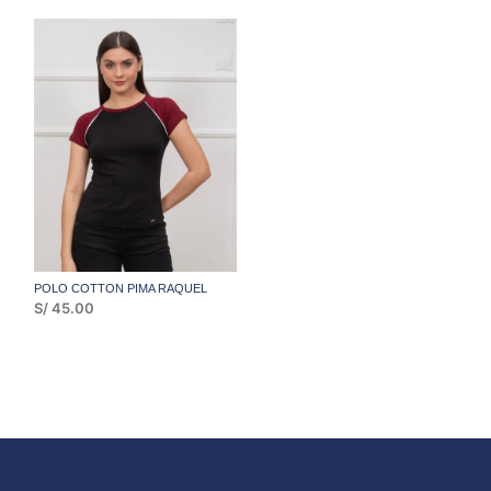
ORIGINAL
ACTUAL
ORIGINAL
ACTUAL
ERA:
ES:
ERA:
ES:
S/ 45.00.
S/ 25.00.
S/ 69.00.
S/ 45.00.
POLO COTTON PIMA RAQUEL
S/
45.00