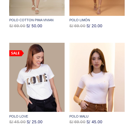
POLO COTTON PIMA VIVIAN
POLO LIMÓN
EL
EL
EL
EL
S/
69.00
S/
50.00
S/
69.00
S/
20.00
PRECIO
PRECIO
PRECIO
PRECIO
ORIGINAL
ACTUAL
ORIGINAL
ACTUAL
ERA:
ES:
ERA:
ES:
SALE
S/ 69.00.
S/ 50.00.
S/ 69.00.
S/ 20.00.
POLO LOVE
POLO MALU
EL
EL
EL
EL
S/
45.00
S/
25.00
S/
69.00
S/
45.00
PRECIO
PRECIO
PRECIO
PRECIO