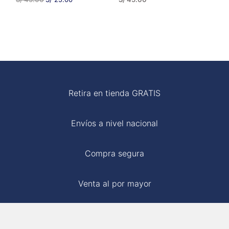
PRECIO
PRECIO
ORIGINAL
ACTUAL
ERA:
ES:
S/ 45.00.
S/ 25.00.
Retira en tienda GRATIS
Envíos a nivel nacional
WIDE LEGS
Compra segura
VESTIDOS
Venta al por mayor