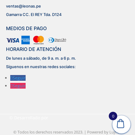
ventas@leonas.pe
Gamarra CC. El REY Tda. D124
MEDIOS DE PAGO
HORARIO DE ATENCIÓN
De lunes a sábado, de 9 a. m. a 6 p. m.
Síguenos en nuestras redes sociales:
Seguir
Seguir
0
© Desarrollado por
Lujhon – Agencia de Marketing Digital
© Todos los derechos reservados 2023. | Powered by
Lujhon