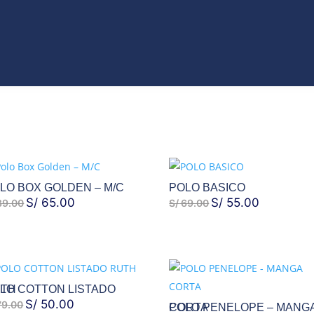
VO
JEANS
ROPA
COLECCIONES
ACCES
T
CATÁLAGOS
LO BOX GOLDEN – M/C
POLO BASICO
EL
S/
65.00
EL
EL
S/
55.00
EL
9.00
S/
69.00
PRECIO
PRECIO
PRECIO
PRECIO
ORIGINAL
ACTUAL
ORIGINAL
ACTUAL
ERA:
ES:
ERA:
ES:
S/ 89.00.
S/ 65.00.
S/ 69.00.
S/ 55.00.
 LISTADO RUTH
EL
S/
50.00
EL
9.00
POLO PENELOPE – MANGA CORTA