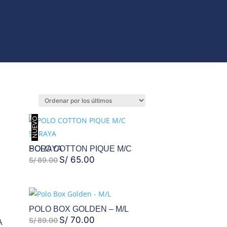
ORIOS
NUEVO
POLO COTTON PIQUE M/C SORAYA
EL
S/
65.00
EL
S/
89.00
PRECIO
PRECIO
ORIGINAL
ACTUAL
ERA:
ES:
POLO BOX GOLDEN – M/L
S/ 89.00.
S/ 65.00.
EL
S/
70.00
EL
S/
89.00