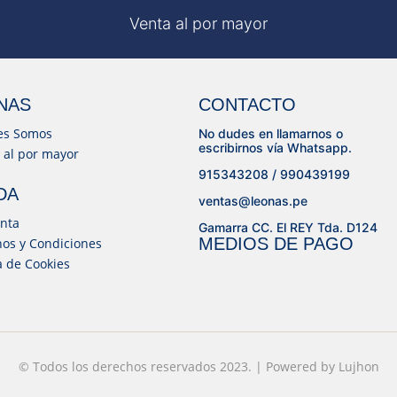
Venta al por mayor
NAS
CONTACTO
es Somos
No dudes en llamarnos o
escribirnos vía Whatsapp.
 al por mayor
915343208 / 990439199
DA
ventas@leonas.pe
nta
Gamarra CC. El REY Tda. D124
MEDIOS DE PAGO
os y Condiciones
ca de Cookies
© Todos los derechos reservados 2023. | Powered by
© Desarrollado por
Lujhon – Agencia de Marketing Digital
Lujhon