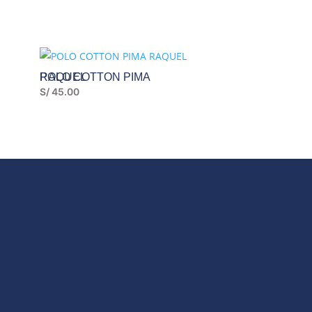
PRECIO
PRECIO
ORIGINAL
ACTUAL
ERA:
ES:
S/ 89.00.
S/ 70.00.
POLO COTTON PIMA RAQUEL
S/
45.00