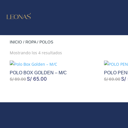
LO NUE
OUTLE
INICIO
/
ROPA
/ POLOS
Ordenado
Mostrando los 4 resultados
por
los
últimos
POLO BOX GOLDEN – M/C
POLO PEN
EL
S/
65.00
EL
EL
S/
S/
89.00
S/
69.00
PRECIO
PRECIO
PR
ORIGINAL
ACTUAL
ORI
ERA:
ES:
ERA
S/ 89.00.
S/ 65.00.
S/ 