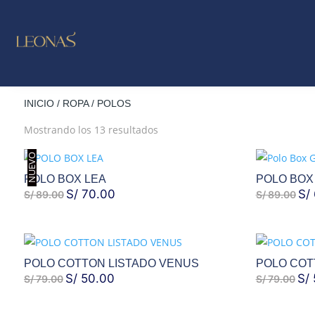
LO NUE
OUTLE
INICIO
/
ROPA
/ POLOS
Ordenado
Mostrando los 13 resultados
por
NUEVO
los
últimos
POLO BOX LEA
POLO BOX
EL
S/
70.00
EL
EL
S/
S/
89.00
S/
89.00
PRECIO
PRECIO
PR
ORIGINAL
ACTUAL
ORI
ERA:
ES:
ERA
POLO COTTON LISTADO VENUS
POLO COT
S/ 89.00.
S/ 70.00.
S/ 
EL
S/
50.00
EL
EL
S/
S/
79.00
S/
79.00
PRECIO
PRECIO
PRE
ORIGINAL
ACTUAL
ORI