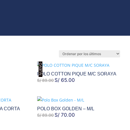
ORIOS
NUEVO
POLO COTTON PIQUE M/C SORAYA
EL
S/
65.00
EL
S/
89.00
PRECIO
PRECIO
ORIGINAL
ACTUAL
ERA:
ES:
A CORTA
POLO BOX GOLDEN – M/L
S/ 89.00.
S/ 65.00.
EL
S/
70.00
EL
S/
89.00
PRECIO
PRECIO
ORIGINAL
ACTUAL