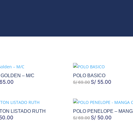
VO
JEANS
ROPA
COLECCIONES
ACCES
T
CATÁLAGOS
 GOLDEN – M/C
POLO BASICO
65.00
EL
EL
S/
55.00
EL
S/
69.00
ECIO
PRECIO
PRECIO
PRECIO
GINAL
ACTUAL
ORIGINAL
ACTUAL
:
ES:
ERA:
ES:
TON LISTADO RUTH
POLO PENELOPE – MANG
89.00.
S/ 65.00.
S/ 69.00.
S/ 55.00.
50.00
EL
EL
S/
50.00
EL
S/
69.00
CIO
PRECIO
PRECIO
PRECIO
GINAL
ACTUAL
ORIGINAL
ACTUAL