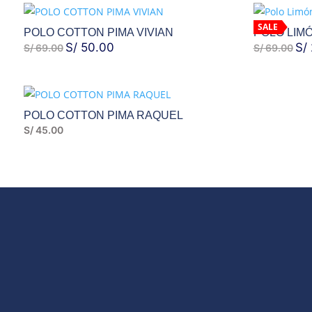
ERA:
ES:
ERA
SALE
POLO COTTON PIMA VIVIAN
POLO LIM
S/ 79.00.
S/ 50.00.
S/ 
EL
S/
50.00
EL
EL
S/
S/
69.00
S/
69.00
PRECIO
PRECIO
PR
ORIGINAL
ACTUAL
ORI
ERA:
ES:
ERA
POLO COTTON PIMA RAQUEL
S/ 69.00.
S/ 50.00.
S/ 
S/
45.00