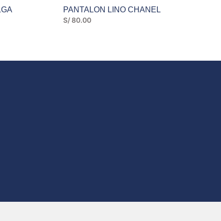
LGA
PANTALON LINO CHANEL
S/
80.00
RECTO
POLOS
WIDE LEGS
VESTIDOS