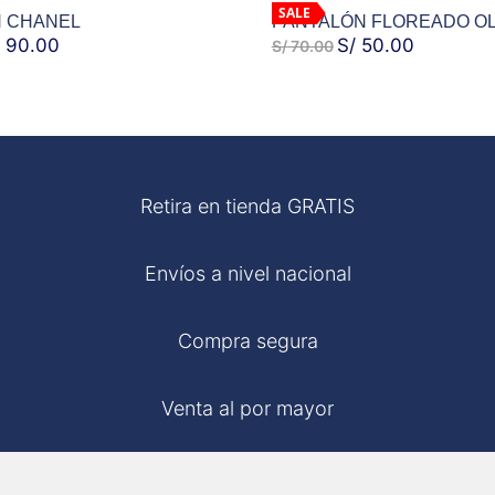
SALE
 CHANEL
PANTALÓN FLOREADO O
90.00
EL
EL
S/
50.00
EL
S/
70.00
ECIO
PRECIO
PRECIO
PRECIO
IGINAL
ACTUAL
ORIGINAL
ACTUAL
ICOS
ARE
BLUSAS
MOM
A:
ES:
ERA:
ES:
 129.00.
S/ 90.00.
S/ 70.00.
S/ 50.00.
Retira en tienda GRATIS
Envíos a nivel nacional
Compra segura
Venta al por mayor