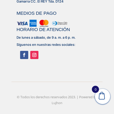
Gamarra CC. El REY Tda. D124
MEDIOS DE PAGO
HORARIO DE ATENCIÓN
De lunes a sábado, de 9 a. m. a 6 p. m.
Síguenos en nuestras redes sociales:
0
© Desarrollado por
© Todos los derechos reservados 2023. | Powered by
Lujhon – Agencia de Marketing
Digital
Lujhon