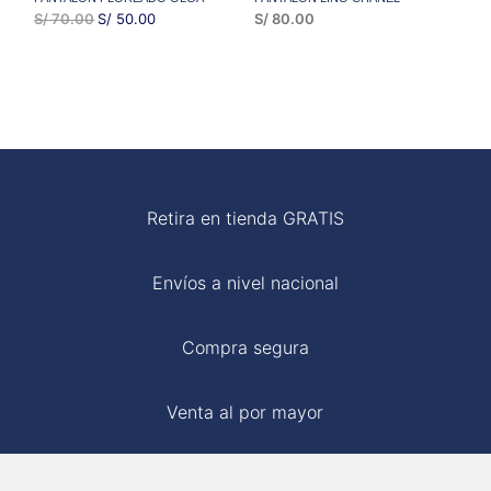
EL
EL
S/
70.00
S/
50.00
S/
80.00
PRECIO
PRECIO
ORIGINAL
ACTUAL
ERA:
ES:
S/ 70.00.
S/ 50.00.
Retira en tienda GRATIS
Envíos a nivel nacional
Compra segura
Venta al por mayor