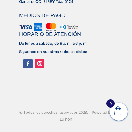
Gamarra CC. El REY Tda. D124
MEDIOS DE PAGO
HORARIO DE ATENCIÓN
De lunes a sábado, de 9 a. m. a 6 p. m.
Síguenos en nuestras redes sociales:
0
© Desarrollado por
© Todos los derechos reservados 2023. | Powered by
Lujhon – Agencia de Marketing
Digital
Lujhon