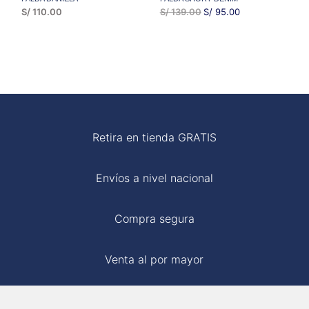
EL
EL
S/
110.00
S/
139.00
S/
95.00
PRECIO
PRECIO
ORIGINAL
ACTUAL
ERA:
ES:
S/ 139.00.
S/ 95.00.
Retira en tienda GRATIS
Envíos a nivel nacional
Compra segura
Venta al por mayor