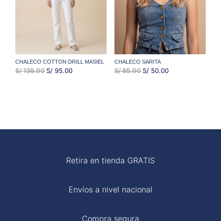
CHALECO COTTON DRILL MASIEL
CHALECO SARITA
EL
EL
EL
EL
S/
139.00
S/
95.00
S/
85.00
S/
50.00
PRECIO
PRECIO
PRECIO
PRECIO
ORIGINAL
ACTUAL
ORIGINAL
ACTUAL
ERA:
ES:
ERA:
ES:
S/ 139.00.
S/ 95.00.
S/ 85.00.
S/ 50.00.
Retira en tienda GRATIS
Envíos a nivel nacional
Compra segura