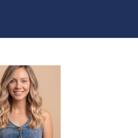
VO
JEANS
ROPA
COLECCIONES
ACCES
T
CATÁLAGOS