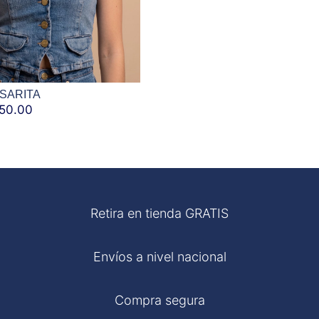
SARITA
50.00
EL
ECIO
PRECIO
GINAL
ACTUAL
:
ES:
85.00.
S/ 50.00.
Retira en tienda GRATIS
Envíos a nivel nacional
Compra segura