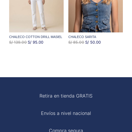
CHALECO COTTON DRILL MASIEL
CHALECO SARITA
EL
EL
EL
EL
S/
139.00
S/
95.00
S/
85.00
S/
50.00
PRECIO
PRECIO
PRECIO
PRECIO
ORIGINAL
ACTUAL
ORIGINAL
ACTUAL
ERA:
ES:
ERA:
ES:
S/ 139.00.
S/ 95.00.
S/ 85.00.
S/ 50.00.
Retira en tienda GRATIS
Envíos a nivel nacional
Compra segura