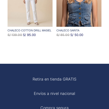
CHALECO COTTON DRILL MASIEL
CHALECO SARITA
EL
EL
EL
EL
S/
139.00
S/
95.00
S/
85.00
S/
50.00
PRECIO
PRECIO
PRECIO
PRECIO
ORIGINAL
ACTUAL
ORIGINAL
ACTUAL
ERA:
ES:
ERA:
ES:
S/ 139.00.
S/ 95.00.
S/ 85.00.
S/ 50.00.
Retira en tienda GRATIS
Envíos a nivel nacional
Compra segura