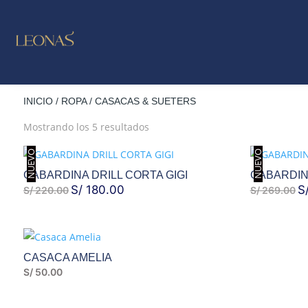
LO NUE
OUTLE
INICIO
/
ROPA
/ CASACAS & SUETERS
Ordenado
Mostrando los 5 resultados
por
NUEVO
NUEVO
los
últimos
GABARDINA DRILL CORTA GIGI
GABARDIN
EL
S/
180.00
EL
E
S
S/
220.00
S/
269.00
PRECIO
PRECIO
P
ORIGINAL
ACTUAL
O
ERA:
ES:
ER
CASACA AMELIA
S/ 220.00.
S/ 180.00.
S/
S/
50.00