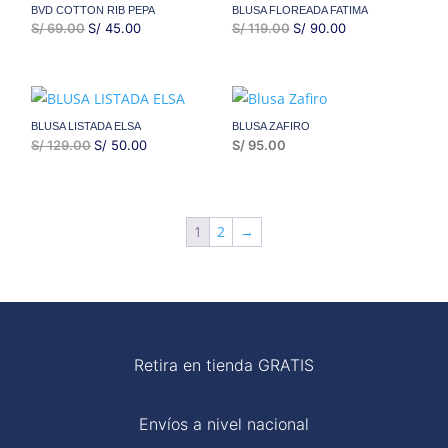
BVD COTTON RIB PEPA
BLUSA FLOREADA FATIMA
EL
EL
EL
EL
S/
69.00
S/
45.00
S/
119.00
S/
90.00
PRECIO
PRECIO
PRECIO
PRECIO
ORIGINAL
ACTUAL
ORIGINAL
ACTUAL
ERA:
ES:
ERA:
ES:
BLUSA LISTADA ELSA
BLUSA ZAFIRO
S/ 69.00.
S/ 45.00.
S/ 119.00.
S/ 90.00.
EL
EL
S/
129.00
S/
50.00
S/
95.00
PRECIO
PRECIO
ORIGINAL
ACTUAL
ERA:
ES:
1
2
→
S/ 129.00.
S/ 50.00.
Retira en tienda GRATIS
Envíos a nivel nacional