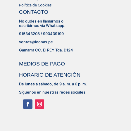
Política de Cookies
CONTACTO
No dudes en llamarnos o
escribirnos vía Whatsapp.
915343208 / 990439199
ventas@leonas.pe
Gamarra CC. El REY Tda. D124
MEDIOS DE PAGO
HORARIO DE ATENCIÓN
De lunes a sábado, de 9 a. m. a 6 p. m.
Síguenos en nuestras redes sociales: