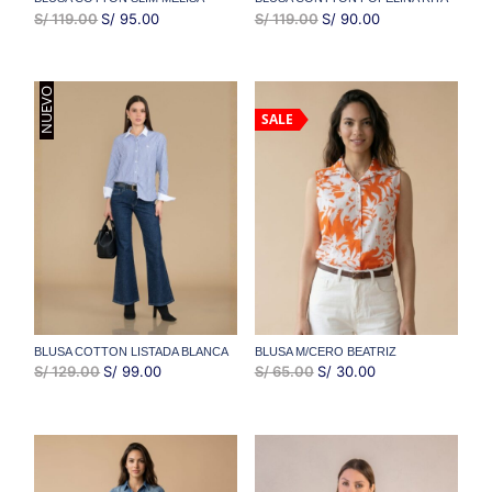
EL
EL
EL
EL
S/
119.00
S/
95.00
S/
119.00
S/
90.00
PRECIO
PRECIO
PRECIO
PRECIO
ORIGINAL
ACTUAL
ORIGINAL
ACTUAL
NUEVO
ERA:
ES:
ERA:
ES:
SALE
S/ 119.00.
S/ 95.00.
S/ 119.00.
S/ 90.00.
BLUSA COTTON LISTADA BLANCA
BLUSA M/CERO BEATRIZ
EL
EL
EL
EL
S/
129.00
S/
99.00
S/
65.00
S/
30.00
PRECIO
PRECIO
PRECIO
PRECIO
ORIGINAL
ACTUAL
ORIGINAL
ACTUAL
ERA:
ES:
ERA:
ES:
S/ 129.00.
S/ 99.00.
S/ 65.00.
S/ 30.00.