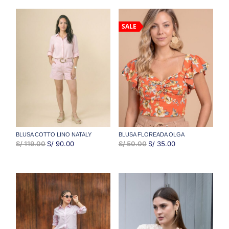
ORIGINAL
ACTUAL
ORIGINAL
ACTUAL
ERA:
ES:
ERA:
ES:
SALE
S/ 89.00.
S/ 50.00.
S/ 119.00.
S/ 25.00.
BLUSA COTTO LINO NATALY
BLUSA FLOREADA OLGA
EL
EL
EL
EL
S/
119.00
S/
90.00
S/
50.00
S/
35.00
PRECIO
PRECIO
PRECIO
PRECIO
ORIGINAL
ACTUAL
ORIGINAL
ACTUAL
ERA:
ES:
ERA:
ES:
S/ 119.00.
S/ 90.00.
S/ 50.00.
S/ 35.00.