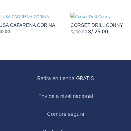
PRECIO
PRECIO
ORIGINAL
ACTUAL
ERA:
ES:
USA CAFARENA CORINA
CORSET DRILL CONNY
S/ 69.00.
S/ 45.00.
EL
S/
25.00
EL
0.00
S/
60.00
PRECIO
PRECIO
ORIGINAL
ACTUAL
ERA:
ES:
S/ 60.00.
S/ 25.00.
Retira en tienda GRATIS
Envíos a nivel nacional
Compra segura