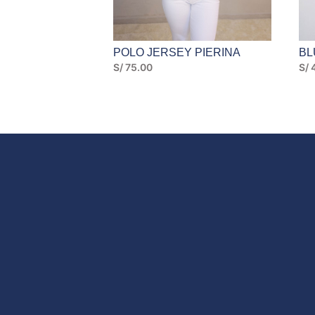
POLO JERSEY PIERINA
BL
S/
75.00
S/
4