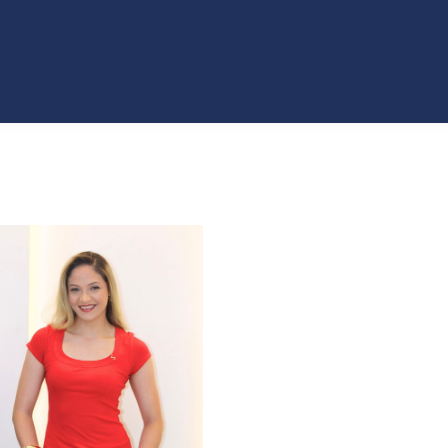
VO
JEANS
ROPA
COLECCIONES
ACCES
T
CATÁLAGOS