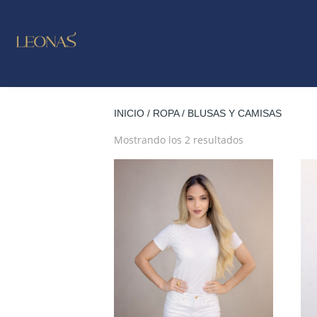
LO NUE
OUTLE
INICIO
/
ROPA
/ BLUSAS Y CAMISAS
Ordenado
Mostrando los 2 resultados
por
los
últimos