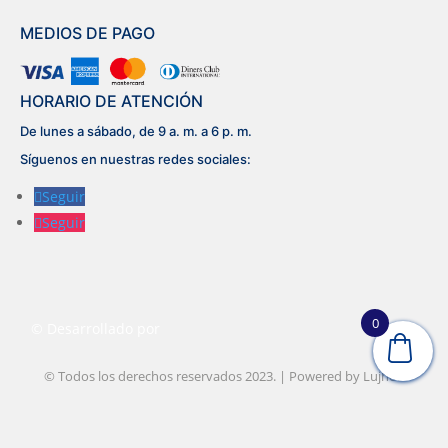
MEDIOS DE PAGO
HORARIO DE ATENCIÓN
De lunes a sábado, de 9 a. m. a 6 p. m.
Síguenos en nuestras redes sociales:
Seguir
Seguir
0
© Desarrollado por
Lujhon – Agencia de Marketing Digital
© Todos los derechos reservados 2023. | Powered by
Lujhon