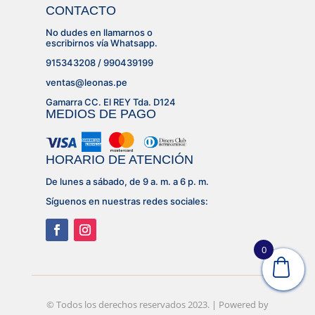
CONTACTO
No dudes en llamarnos o
escribirnos vía Whatsapp.
915343208 / 990439199
ventas@leonas.pe
Gamarra CC. El REY Tda. D124
MEDIOS DE PAGO
HORARIO DE ATENCIÓN
De lunes a sábado, de 9 a. m. a 6 p. m.
Síguenos en nuestras redes sociales:
0
© Desarrollado por
© Todos los derechos reservados 2023. | Powered by
Lujhon – Agencia de Marketing