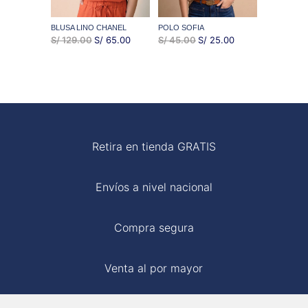
BLUSA LINO CHANEL
POLO SOFIA
EL
EL
EL
EL
S/
129.00
S/
65.00
S/
45.00
S/
25.00
PRECIO
PRECIO
PRECIO
PRECIO
ORIGINAL
ACTUAL
ORIGINAL
ACTUAL
ERA:
ES:
ERA:
ES:
S/ 129.00.
S/ 65.00.
S/ 45.00.
S/ 25.00.
Retira en tienda GRATIS
Envíos a nivel nacional
Compra segura
Venta al por mayor