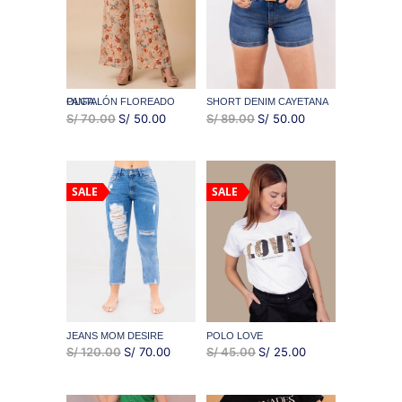
PANTALÓN FLOREADO OLGA
SHORT DENIM CAYETANA
EL
EL
EL
EL
S/
70.00
S/
50.00
S/
89.00
S/
50.00
PRECIO
PRECIO
PRECIO
PRECIO
ORIGINAL
ACTUAL
ORIGINAL
ACTUAL
ERA:
ES:
ERA:
ES:
SALE
SALE
S/ 70.00.
S/ 50.00.
S/ 89.00.
S/ 50.00.
JEANS MOM DESIRE
POLO LOVE
EL
EL
EL
EL
S/
120.00
S/
70.00
S/
45.00
S/
25.00
PRECIO
PRECIO
PRECIO
PRECIO
ORIGINAL
ACTUAL
ORIGINAL
ACTUAL