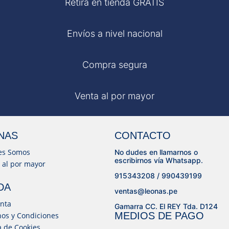
Retira en tienda GRATIS
Envíos a nivel nacional
Compra segura
Venta al por mayor
NAS
CONTACTO
es Somos
No dudes en llamarnos o
escribirnos vía Whatsapp.
 al por mayor
915343208 / 990439199
DA
ventas@leonas.pe
nta
Gamarra CC. El REY Tda. D124
MEDIOS DE PAGO
os y Condiciones
ca de Cookies