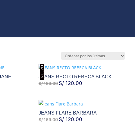
ORIOS
NUEVO
UANE
JEANS RECTO REBECA BLACK
EL
S/
120.00
EL
S/
169.00
PRECIO
PRECIO
ORIGINAL
ACTUAL
ERA:
ES:
JEANS FLARE BARBARA
0.
S/ 169.00.
S/ 120.00.
EL
S/
120.00
EL
S/
169.00
PRECIO
PRECIO
ORIGINAL
ACTUAL