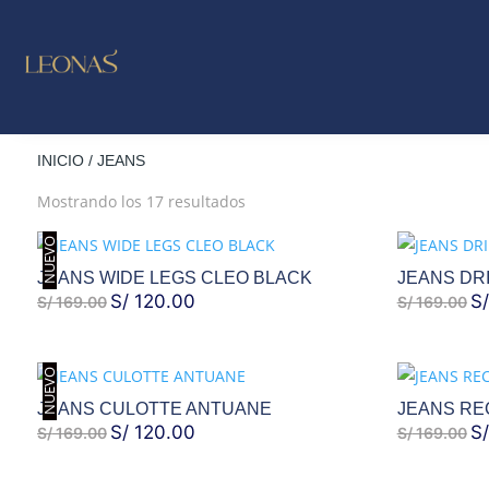
LO NUE
OUTLE
INICIO
/ JEANS
Ordenado
Mostrando los 17 resultados
por
NUEVO
los
últimos
JEANS WIDE LEGS CLEO BLACK
JEANS DR
EL
S/
120.00
EL
EL
S/
S/
169.00
S/
169.00
PRECIO
PRECIO
PR
ORIGINAL
ACTUAL
OR
NUEVO
ERA:
ES:
ER
JEANS CULOTTE ANTUANE
JEANS RE
S/ 169.00.
S/ 120.00.
S/
EL
S/
120.00
EL
EL
S/
S/
169.00
S/
169.00
PRECIO
PRECIO
PR
ORIGINAL
ACTUAL
OR