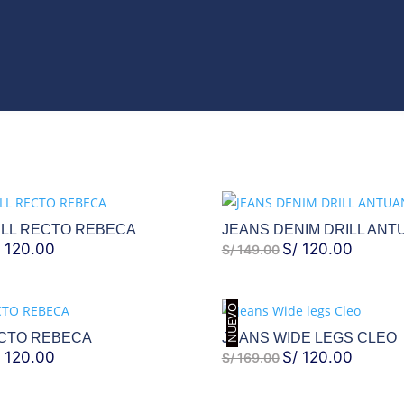
VO
JEANS
ROPA
COLECCIONES
ACCES
T
CATÁLAGOS
ILL RECTO REBECA
JEANS DENIM DRILL ANT
120.00
EL
EL
S/
120.00
EL
S/
149.00
ECIO
PRECIO
PRECIO
PRECIO
IGINAL
ACTUAL
ORIGINAL
ACTUAL
NUEVO
A:
ES:
ERA:
ES:
CTO REBECA
JEANS WIDE LEGS CLEO
 169.00.
S/ 120.00.
S/ 149.00.
S/ 120.0
120.00
EL
EL
S/
120.00
EL
S/
169.00
ECIO
PRECIO
PRECIO
PRECIO
IGINAL
ACTUAL
ORIGINAL
ACTUAL