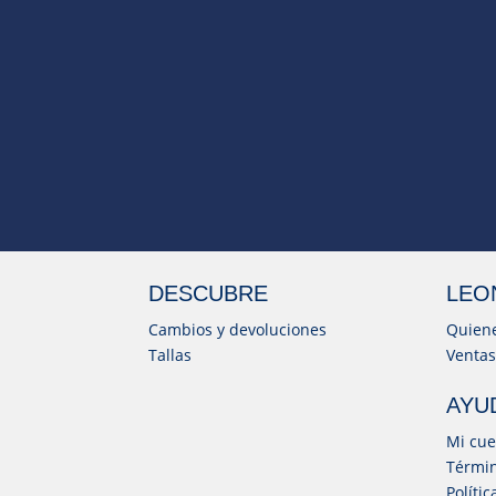
DESCUBRE
LEO
Cambios y devoluciones
Quien
Tallas
Ventas
AYU
Mi cue
Términ
Políti