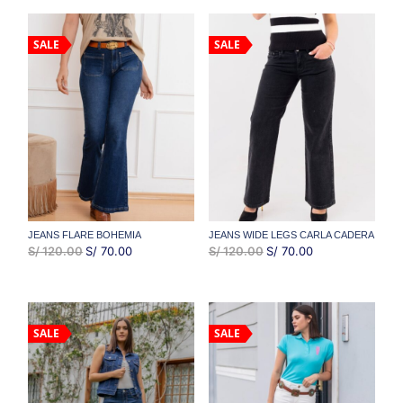
SALE
SALE
JEANS FLARE BOHEMIA
JEANS WIDE LEGS CARLA CADERA
WIDE LEGS
EL
EL
EL
EL
S/
120.00
S/
70.00
S/
120.00
S/
70.00
PRECIO
PRECIO
PRECIO
PRECIO
VESTIDOS
ORIGINAL
ACTUAL
ORIGINAL
ACTUAL
ERA:
ES:
ERA:
ES:
SALE
SALE
S/ 120.00.
S/ 70.00.
S/ 120.00.
S/ 70.00.