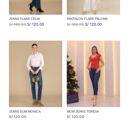
JEANS FLARE CELIA
PANTALON FLARE PALOMA
EL
EL
EL
EL
S/
169.00
S/
120.00
S/
169.00
S/
120.00
PRECIO
PRECIO
PRECIO
PRECIO
ORIGINAL
ACTUAL
ORIGINAL
ACTUAL
RECTO
ERA:
ES:
ERA:
ES:
S/ 169.00.
S/ 120.00.
S/ 169.00.
S/ 120.00.
POLOS
JEANS SLIM MONICA
MOM JEANS TERESA
S/
120.00
S/
120.00