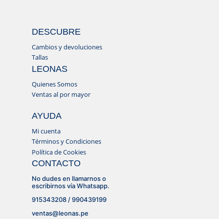
DESCUBRE
Cambios y devoluciones
Tallas
LEONAS
Quienes Somos
Ventas al por mayor
AYUDA
Mi cuenta
Términos y Condiciones
Política de Cookies
CONTACTO
No dudes en llamarnos o
escribirnos vía Whatsapp.
915343208 / 990439199
ventas@leonas.pe