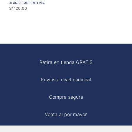
JEANS FLARE PALOMA
S/
120.00
Retira en tienda GRATIS
Envíos a nivel nacional
Compra segura
Venta al por mayor