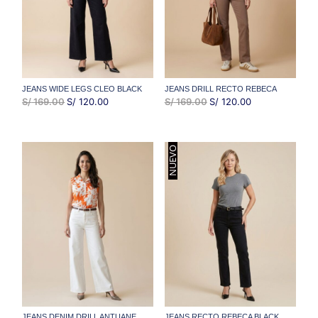
JEANS WIDE LEGS CLEO BLACK
JEANS DRILL RECTO REBECA
EL
EL
EL
EL
S/
169.00
S/
120.00
S/
169.00
S/
120.00
PRECIO
PRECIO
PRECIO
PRECIO
ORIGINAL
ACTUAL
ORIGINAL
ACTUAL
NUEVO
ERA:
ES:
ERA:
ES:
S/ 169.00.
S/ 120.00.
S/ 169.00.
S/ 120.00.
JEANS DENIM DRILL ANTUANE
JEANS RECTO REBECA BLACK