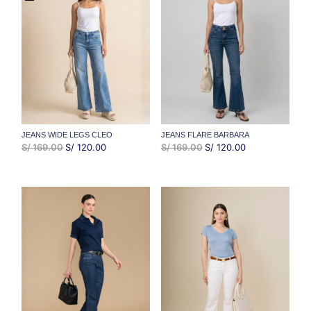
JEANS WIDE LEGS CLEO
JEANS FLARE BARBARA
EL
EL
EL
EL
S/
169.00
S/
120.00
S/
169.00
S/
120.00
PRECIO
PRECIO
PRECIO
PRECIO
ORIGINAL
ACTUAL
ORIGINAL
ACTUAL
ERA:
ES:
ERA:
ES:
S/ 169.00.
S/ 120.00.
S/ 169.00.
S/ 120.00.