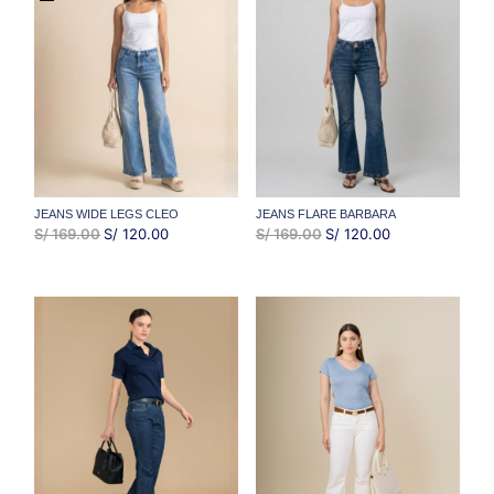
JEANS WIDE LEGS CLEO
JEANS FLARE BARBARA
EL
EL
EL
EL
S/
169.00
S/
120.00
S/
169.00
S/
120.00
PRECIO
PRECIO
PRECIO
PRECIO
ORIGINAL
ACTUAL
ORIGINAL
ACTUAL
ERA:
ES:
ERA:
ES:
S/ 169.00.
S/ 120.00.
S/ 169.00.
S/ 120.00.