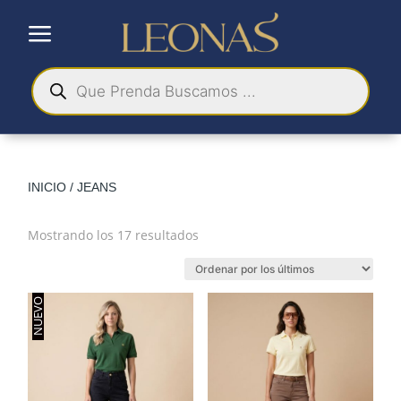
a
Búsqueda
de
productos
INICIO
/ JEANS
Ordenado
Mostrando los 17 resultados
por
los
últimos
NUEVO