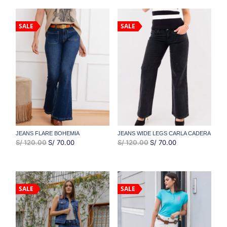
SALE
SALE
JEANS FLARE BOHEMIA
JEANS WIDE LEGS CARLA CADERA
EL
EL
EL
EL
S/
120.00
S/
70.00
S/
120.00
S/
70.00
PRECIO
PRECIO
PRECIO
PRECIO
ORIGINAL
ACTUAL
ORIGINAL
ACTUAL
ERA:
ES:
ERA:
ES:
SALE
SALE
S/ 120.00.
S/ 70.00.
S/ 120.00.
S/ 70.00.