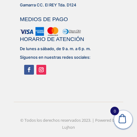
Gamarra CC. El REY Tda. D124
MEDIOS DE PAGO
HORARIO DE ATENCIÓN
De lunes a sábado, de 9 a. m. a 6 p. m.
Síguenos en nuestras redes sociales:
0
© Desarrollado por
© Todos los derechos reservados 2023. | Powered by
Lujhon – Agencia de Marketing
Digital
Lujhon