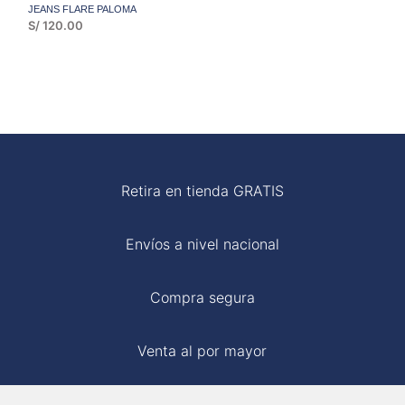
JEANS FLARE PALOMA
S/
120.00
Retira en tienda GRATIS
Envíos a nivel nacional
Compra segura
Venta al por mayor