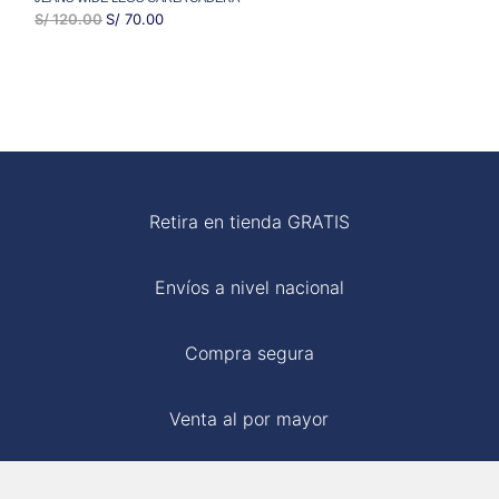
EL
EL
S/
120.00
S/
70.00
PRECIO
PRECIO
ORIGINAL
ACTUAL
ERA:
ES:
S/ 120.00.
S/ 70.00.
Retira en tienda GRATIS
Envíos a nivel nacional
Compra segura
Venta al por mayor