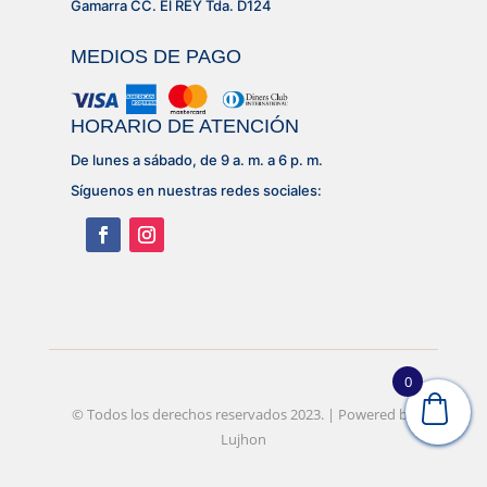
Gamarra CC. El REY Tda. D124
MEDIOS DE PAGO
HORARIO DE ATENCIÓN
De lunes a sábado, de 9 a. m. a 6 p. m.
Síguenos en nuestras redes sociales:
0
© Desarrollado por
© Todos los derechos reservados 2023. | Powered by
Lujhon – Agencia de Marketing
Digital
Lujhon