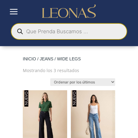
a
Búsqueda
de
productos
INICIO
/
JEANS
/ WIDE LEGS
Ordenado
Mostrando los 3 resultados
por
los
últimos
NUEVO
NUEVO