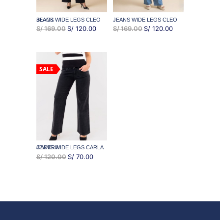
JEANS WIDE LEGS CLEO BLACK
JEANS WIDE LEGS CLEO
EL
EL
EL
EL
S/
169.00
S/
120.00
S/
169.00
S/
120.00
PRECIO
PRECIO
PRECIO
PRECIO
ORIGINAL
ACTUAL
ORIGINAL
ACTUAL
ERA:
ES:
ERA:
ES:
SALE
S/ 169.00.
S/ 120.00.
S/ 169.00.
S/ 120.00.
JEANS WIDE LEGS CARLA CADERA
EL
EL
S/
120.00
S/
70.00
PRECIO
PRECIO
ORIGINAL
ACTUAL
ERA:
ES:
S/ 120.00.
S/ 70.00.