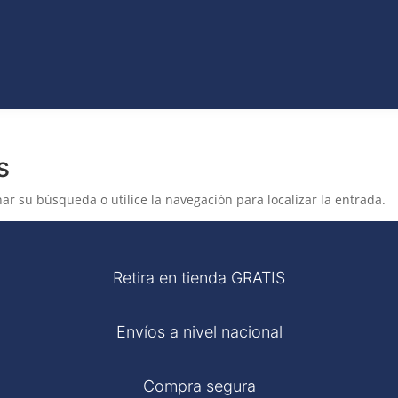
VO
JEANS
ROPA
COLECCIONES
ACCES
ET
CATÁLAGOS
s
ar su búsqueda o utilice la navegación para localizar la entrada.
Retira en tienda GRATIS
Envíos a nivel nacional
Compra segura