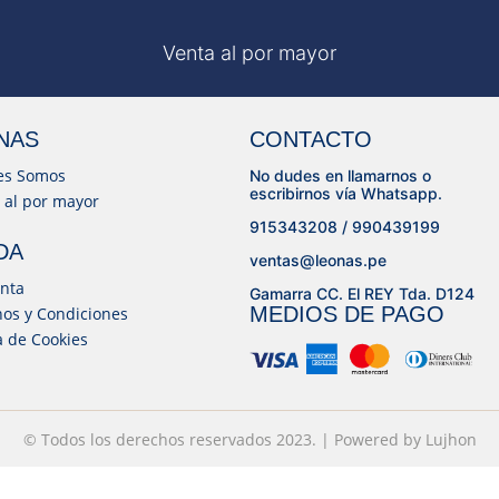
Venta al por mayor
NAS
CONTACTO
es Somos
No dudes en llamarnos o
escribirnos vía Whatsapp.
 al por mayor
915343208 / 990439199
DA
ventas@leonas.pe
nta
Gamarra CC. El REY Tda. D124
MEDIOS DE PAGO
os y Condiciones
ca de Cookies
© Todos los derechos reservados 2023. | Powered by
© Desarrollado por
Lujhon – Agencia de Marketing Digital
Lujhon