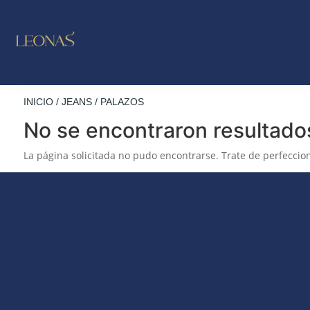
LO NUE
OUTL
INICIO
/
JEANS
/ PALAZOS
No se encontraron resultado
La página solicitada no pudo encontrarse. Trate de perfeccion