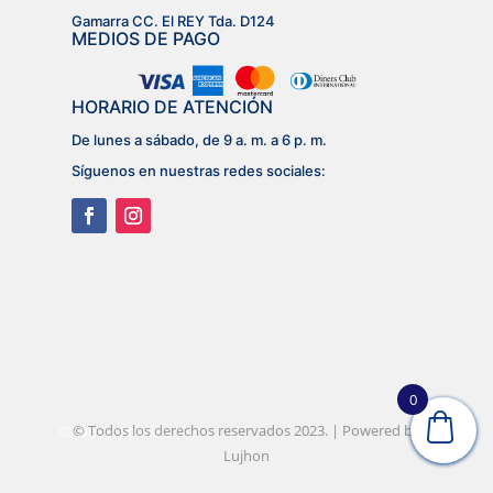
Gamarra CC. El REY Tda. D124
MEDIOS DE PAGO
HORARIO DE ATENCIÓN
De lunes a sábado, de 9 a. m. a 6 p. m.
Síguenos en nuestras redes sociales:
0
© Desarrollado por
© Todos los derechos reservados 2023. | Powered by
Lujhon – Agencia de Marketing
Digital
Lujhon