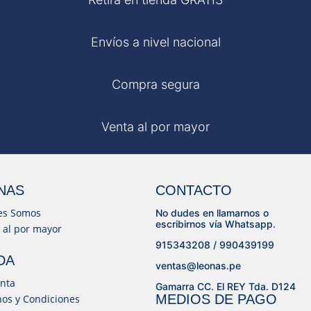
Envíos a nivel nacional
Compra segura
Venta al por mayor
NAS
CONTACTO
es Somos
No dudes en llamarnos o
escribirnos vía Whatsapp.
 al por mayor
915343208 / 990439199
DA
ventas@leonas.pe
nta
Gamarra CC. El REY Tda. D124
MEDIOS DE PAGO
os y Condiciones