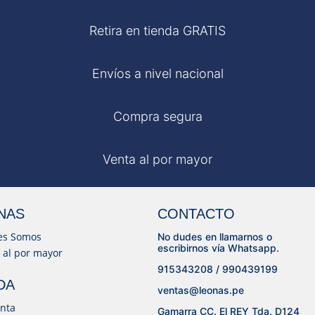
Retira en tienda GRATIS
Envíos a nivel nacional
Compra segura
Venta al por mayor
NAS
CONTACTO
es Somos
No dudes en llamarnos o
escribirnos vía Whatsapp.
 al por mayor
915343208 / 990439199
DA
ventas@leonas.pe
nta
Gamarra CC. El REY Tda. D124