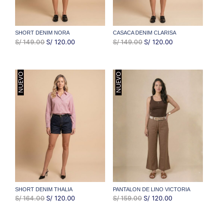
SHORT DENIM NORA
CASACA DENIM CLARISA
EL
EL
EL
EL
S/
149.00
S/
120.00
S/
149.00
S/
120.00
PRECIO
PRECIO
PRECIO
PRECIO
ORIGINAL
ACTUAL
ORIGINAL
ACTUAL
NUEVO
NUEVO
ERA:
ES:
ERA:
ES:
S/ 149.00.
S/ 120.00.
S/ 149.00.
S/ 120.00.
SHORT DENIM THALIA
PANTALON DE LINO VICTORIA
EL
EL
EL
EL
S/
164.00
S/
120.00
S/
159.00
S/
120.00
PRECIO
PRECIO
PRECIO
PRECIO