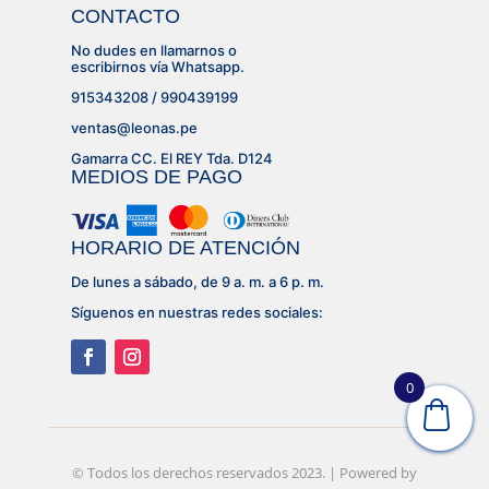
CONTACTO
No dudes en llamarnos o
escribirnos vía Whatsapp.
915343208 / 990439199
ventas@leonas.pe
Gamarra CC. El REY Tda. D124
MEDIOS DE PAGO
HORARIO DE ATENCIÓN
De lunes a sábado, de 9 a. m. a 6 p. m.
Síguenos en nuestras redes sociales:
0
© Desarrollado por
© Todos los derechos reservados 2023. | Powered by
Lujhon – Agencia de Marketing