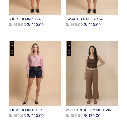
SHORT DENIM NORA
CASACA DENIM CLARISA
EL
EL
EL
EL
S/
149.00
S/
120.00
S/
149.00
S/
120.00
PRECIO
PRECIO
PRECIO
PRECIO
ORIGINAL
ACTUAL
ORIGINAL
ACTUAL
NUEVO
NUEVO
ERA:
ES:
ERA:
ES:
S/ 149.00.
S/ 120.00.
S/ 149.00.
S/ 120.00.
SHORT DENIM THALIA
PANTALON DE LINO VICTORIA
EL
EL
EL
EL
S/
164.00
S/
120.00
S/
159.00
S/
120.00
PRECIO
PRECIO
PRECIO
PRECIO