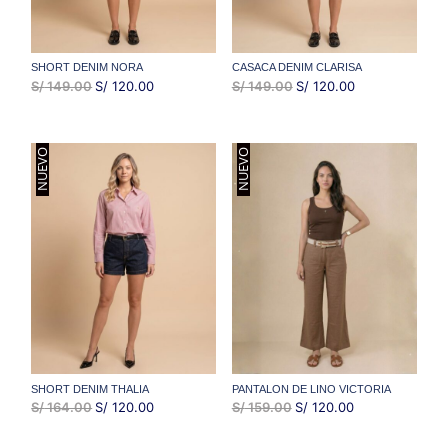
SHORT DENIM NORA
CASACA DENIM CLARISA
EL
EL
EL
EL
S/
149.00
S/
120.00
S/
149.00
S/
120.00
PRECIO
PRECIO
PRECIO
PRECIO
ORIGINAL
ACTUAL
ORIGINAL
ACTUAL
NUEVO
NUEVO
ERA:
ES:
ERA:
ES:
S/ 149.00.
S/ 120.00.
S/ 149.00.
S/ 120.00.
SHORT DENIM THALIA
PANTALON DE LINO VICTORIA
EL
EL
EL
EL
S/
164.00
S/
120.00
S/
159.00
S/
120.00
PRECIO
PRECIO
PRECIO
PRECIO