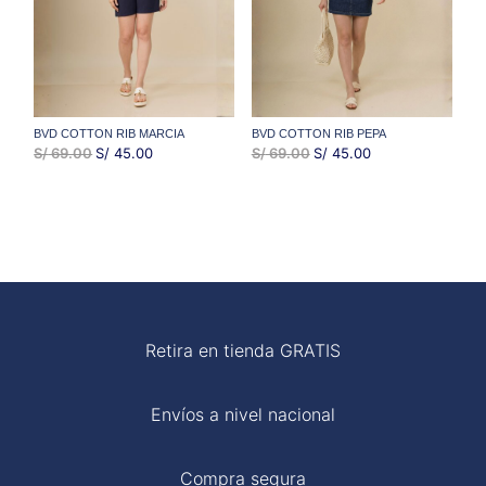
POLOS
CORREAS
FALDAS
OTROS
PANTALONES
SHORTS
VESTIDOS & SETS
BVD COTTON RIB MARCIA
BVD COTTON RIB PEPA
EL
EL
EL
EL
S/
69.00
S/
45.00
S/
69.00
S/
45.00
PRECIO
PRECIO
PRECIO
PRECIO
ORIGINAL
ACTUAL
ORIGINAL
ACTUAL
ERA:
ES:
ERA:
ES:
S/ 69.00.
S/ 45.00.
S/ 69.00.
S/ 45.00.
Retira en tienda GRATIS
FLARE
Envíos a nivel nacional
BASICOS
Compra segura