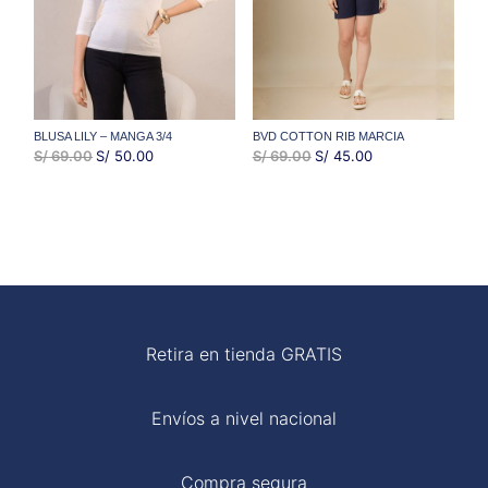
BLUSA LILY – MANGA 3/4
BVD COTTON RIB MARCIA
EL
EL
EL
EL
S/
69.00
S/
50.00
S/
69.00
S/
45.00
PRECIO
PRECIO
PRECIO
PRECIO
ORIGINAL
ACTUAL
ORIGINAL
ACTUAL
ERA:
ES:
ERA:
ES:
S/ 69.00.
S/ 50.00.
S/ 69.00.
S/ 45.00.
Retira en tienda GRATIS
Envíos a nivel nacional
Compra segura