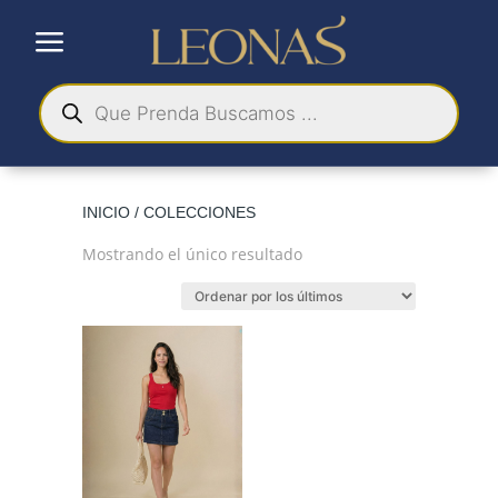
a
Búsqueda
de
productos
INICIO
/ COLECCIONES
Mostrando el único resultado