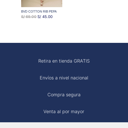
BVD COTTON RIB PEPA
EL
EL
S/
69.00
S/
45.00
PRECIO
PRECIO
ORIGINAL
ACTUAL
ERA:
ES:
S/ 69.00.
S/ 45.00.
Retira en tienda GRATIS
Envíos a nivel nacional
Compra segura
Venta al por mayor