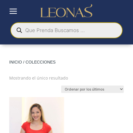
a
Búsqueda
de
productos
INICIO
/ COLECCIONES
Mostrando el único resultado