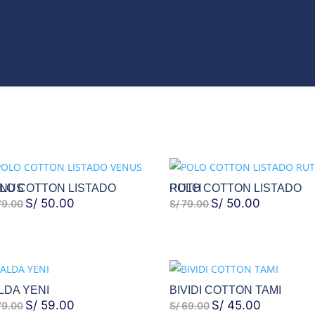
VO
JEANS
ROPA
COLECCIONES
ACCES
T
CATÁLAGOS
ON LISTADO VENUS
POLO COTTON LISTADO RUTH
EL
S/
50.00
EL
EL
S/
50.00
EL
9.00
S/
79.00
PRECIO
PRECIO
PRECIO
PRECIO
ORIGINAL
ACTUAL
ORIGINAL
ACTUAL
ERA:
ES:
ERA:
ES:
S/ 79.00.
S/ 50.00.
S/ 79.00.
S/ 50.00.
LDA YENI
BIVIDI COTTON TAMI
EL
S/
59.00
EL
EL
S/
45.00
EL
9.00
S/
69.00