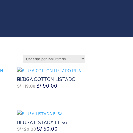
ORIOS
BLUSA COTTON LISTADO RITA
EL
S/
90.00
EL
S/
119.00
PRECIO
PRECIO
ORIGINAL
ACTUAL
ERA:
ES:
S/ 119.00.
S/ 90.00.
BLUSA LISTADA ELSA
EL
S/
50.00
EL
S/
129.00