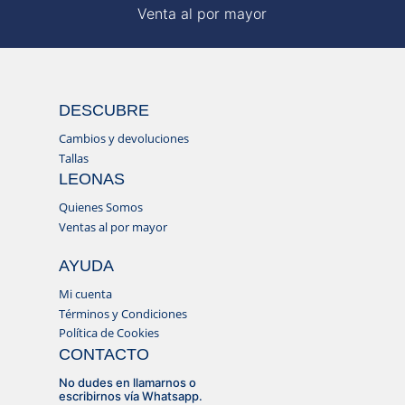
Venta al por mayor
DESCUBRE
Cambios y devoluciones
Tallas
LEONAS
Quienes Somos
Ventas al por mayor
AYUDA
Mi cuenta
Términos y Condiciones
Política de Cookies
CONTACTO
No dudes en llamarnos o
escribirnos vía Whatsapp.