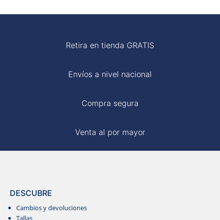
S/ 69.00.
S/ 45.00.
S/ 69.00.
S/ 50.00.
MOM
Retira en tienda GRATIS
BLUSAS
Envíos a nivel nacional
Compra segura
Venta al por mayor
DESCUBRE
Cambios y devoluciones
Tallas